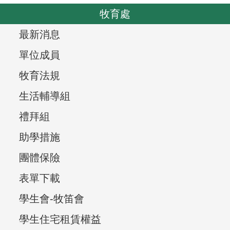
o
v
牧育處
u
i
s
T
最新消息
g
r
a
單位成員
t
e
牧育法規
i
e
生活輔導組
o
v
n
禮拜組
i
助學措施
e
團體保險
w
表單下載
,
學生會-牧笛會
學生住宅租賃權益