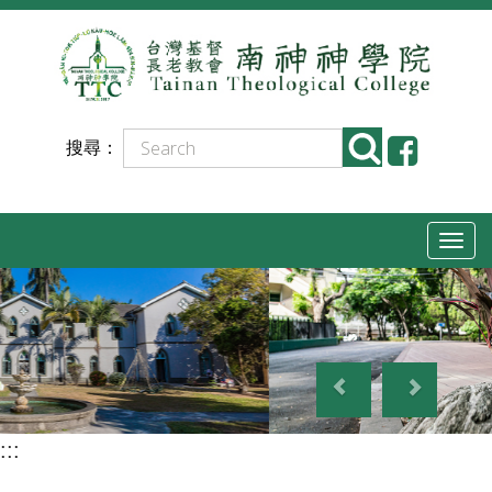
跳
到
主
要
搜尋：
內
容
T
o
g
g
P
N
l
r
e
e
e
x
n
:::
v
t
a
i