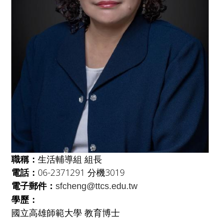
職稱：
生活輔導組 組長
電話：
06-2371291 分機3019
電子郵件：
sfcheng@ttcs.edu.tw
學歷：
國立高雄師範大學 教育博士