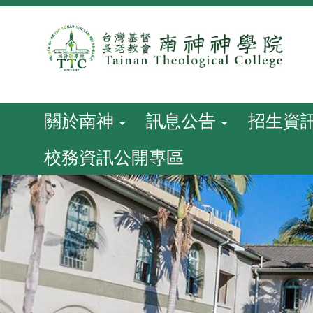
跳
到
主
要
內
容
關於南神
訊息公告
招生資
校務資訊公開專區