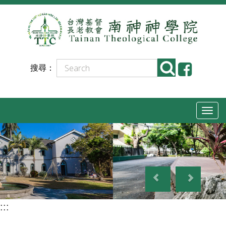
跳
到
主
要
搜尋：
內
容
T
o
g
g
P
N
l
r
e
e
e
x
n
:::
v
t
a
i