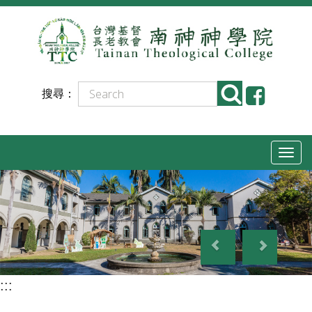
跳
到
主
要
搜尋：
內
容
T
o
g
g
P
N
l
r
e
e
e
x
n
:::
v
t
a
i