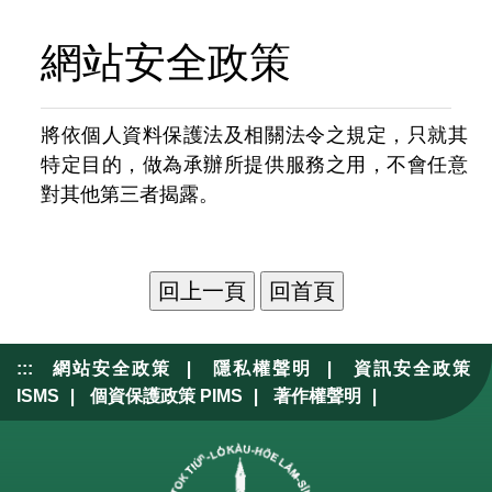
o
v
u
i
網站安全政策
s
g
a
將依個人資料保護法及相關法令之規定，只就其
t
特定目的，做為承辦所提供服務之用，不會任意
i
對其他第三者揭露。
o
n
|
|
:::
網站安全政策
隱私權聲明
資訊安全政策
|
|
|
ISMS
個資保護政策 PIMS
著作權聲明