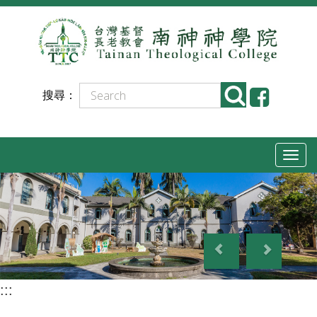
跳
到
主
要
搜尋：
內
容
T
o
g
g
P
N
l
r
e
e
e
x
n
:::
v
t
a
i