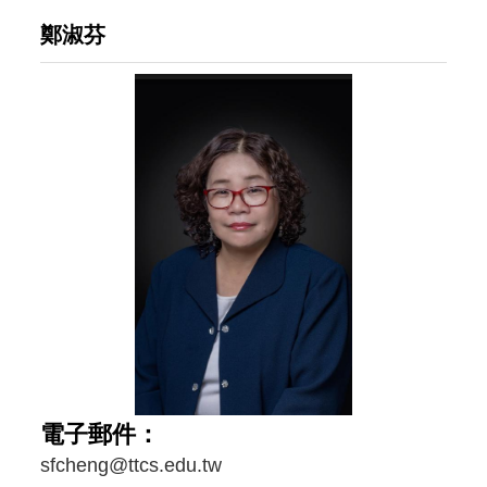
o
v
鄭淑芬
u
i
s
g
a
t
i
o
n
電子郵件：
sfcheng@ttcs.edu.tw