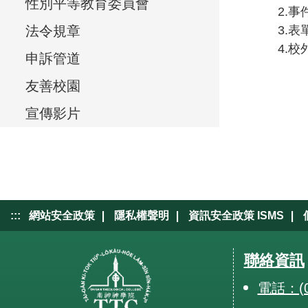
e
性別平等教育委員會
2.
事
e
法令規章
3.
表
4.
校
v
申訴管道
i
友善校園
e
宣傳影片
w
,
|
|
|
:::
網站安全政策
隱私權聲明
資訊安全政策 ISMS
聯絡資訊
電話：(0