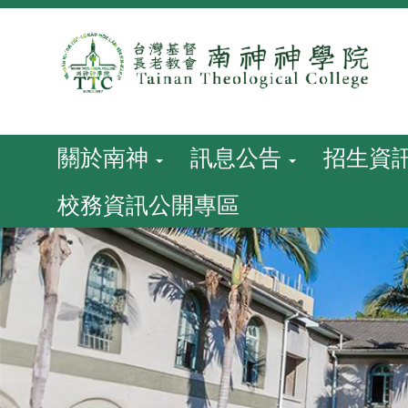
跳
到
主
要
內
容
關於南神
訊息公告
招生資
校務資訊公開專區