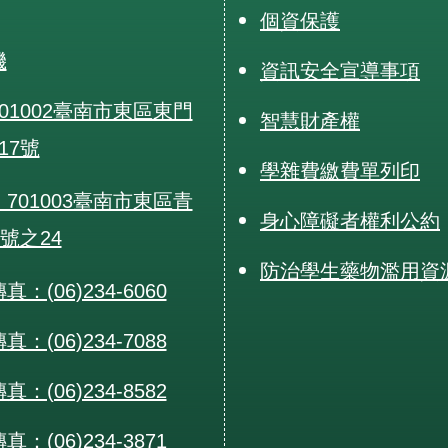
個資保護
機
資訊安全宣導事項
01002臺南市東區東門
智慧財產權
17號
學雜費繳費單列印
701003臺南市東區青
身心障礙者權利公約
0號之24
防治學生藥物濫用資
：(06)234-6060
：(06)234-7088
：(06)234-8582
：(06)234-3871