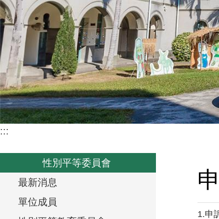
:::
性別平等委員會
T
最新消息
r
單位成員
1.
申