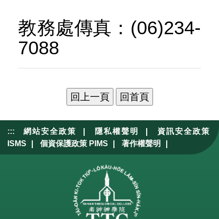
o
v
u
i
教務處傳真：(06)234-
s
g
7088
a
t
i
o
n
|
|
:::
網站安全政策
隱私權聲明
資訊安全政策
|
|
|
ISMS
個資保護政策 PIMS
著作權聲明