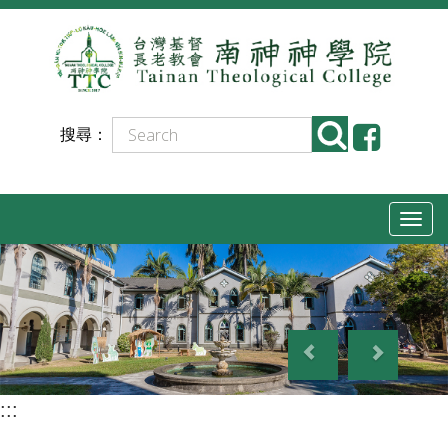
跳
到
主
要
搜尋：
內
容
T
o
g
g
P
N
l
r
e
e
e
x
n
:::
v
t
a
i