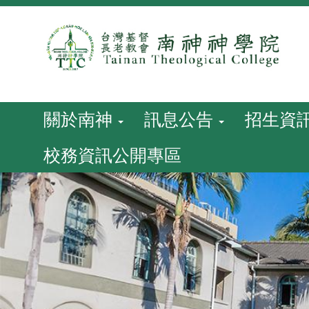
跳
到
主
要
內
容
關於南神
訊息公告
招生資
校務資訊公開專區