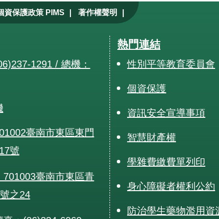
|
|
個資保護政策 PIMS
著作權聲明
熱門連結
6)237-1291 / 總機：
性別平等教育委員會
個資保護
機
資訊安全宣導事項
01002臺南市東區東門
智慧財產權
17號
學雜費繳費單列印
701003臺南市東區青
身心障礙者權利公約
0號之24
防治學生藥物濫用資