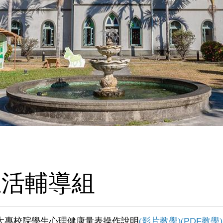
生活輔導組
大專校院學生心理健康量表操作說明
(
影片教學
)(
PDF教學
)