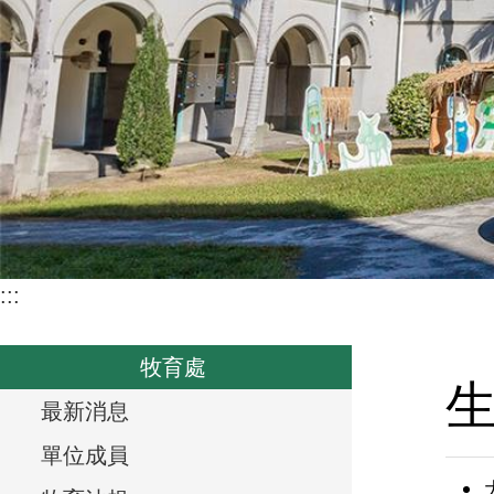
:::
牧育處
T
最新消息
r
單位成員