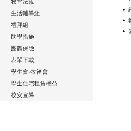
e
牧育法規
e
生活輔導組
v
禮拜組
i
助學措施
e
團體保險
w
表單下載
,
學生會-牧笛會
學生住宅租賃權益
校安宣導