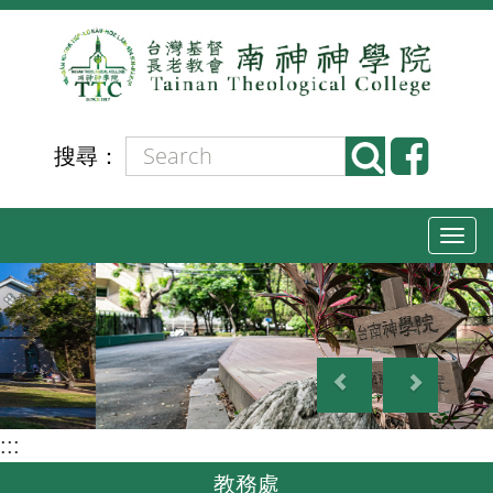
跳
到
主
要
內
搜尋：
容
T
o
g
g
P
N
l
r
e
e
e
x
n
:::
v
t
a
i
教務處