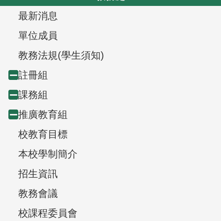
o
v
T
最新消息
u
i
s
r
g
單位成員
a
e
教務法規(學生須知)
t
e
註冊組
Collapse
i
v
o
課務組
Collapse
node
n
i
推廣教育組
Collapse
node
e
校教育目標
node
w
本校學制簡介
,
招生資訊
教務會議
校課程委員會