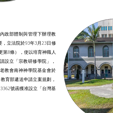
內政部體制與管理下辦理教
，立法院於93年3月23日修
更第8條），使以培育神職人
請設立「宗教研修學院」，
老教會南神神學院基金會於
過向教育部遞送申請立案規劃，
83362號函獲准設立「台灣基