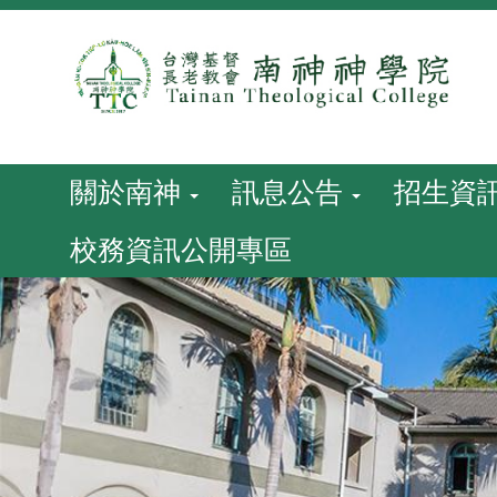
跳
到
主
要
內
容
關於南神
訊息公告
招生資
校務資訊公開專區