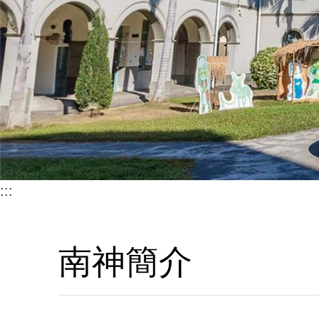
:::
南神簡介