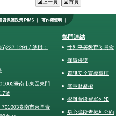
|
|
個資保護政策 PIMS
著作權聲明
熱門連結
6)237-1291 / 總機：
性別平等教育委員會
個資保護
機
資訊安全宣導事項
01002臺南市東區東門
智慧財產權
17號
學雜費繳費單列印
701003臺南市東區青
身心障礙者權利公約