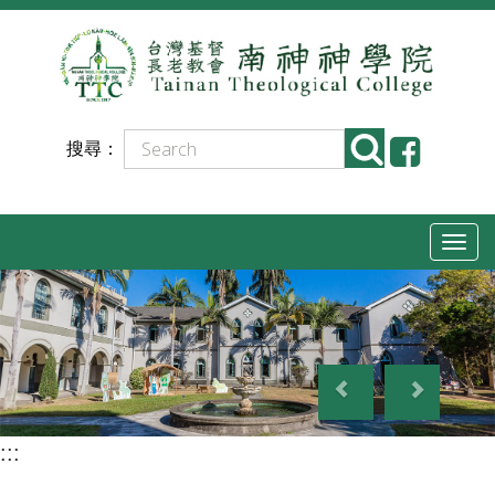
跳
到
主
要
搜尋：
內
容
T
o
g
g
P
N
l
r
e
e
e
x
n
:::
v
t
a
i