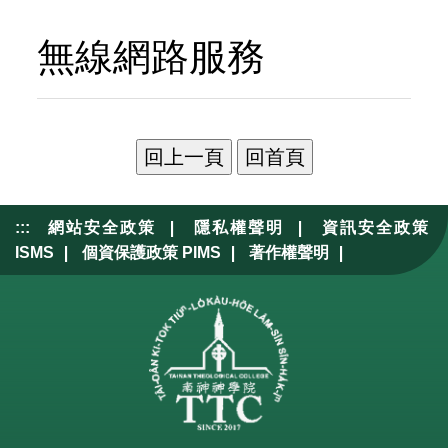
o
v
u
i
無線網路服務
s
g
a
t
i
o
n
|
|
:::
網站安全政策
隱私權聲明
資訊安全政策
|
|
|
ISMS
個資保護政策 PIMS
著作權聲明