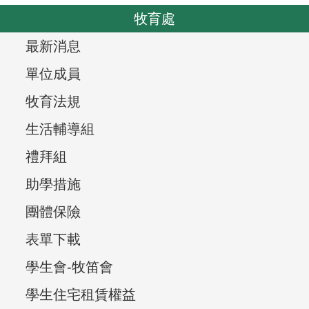
o
v
牧育處
u
i
s
T
最新消息
g
r
a
單位成員
t
e
牧育法規
i
e
生活輔導組
o
v
n
禮拜組
i
助學措施
e
團體保險
w
表單下載
,
學生會-牧笛會
學生住宅租賃權益