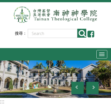
跳
到
主
要
搜尋：
內
容
T
o
g
g
P
N
l
r
e
e
e
x
n
:::
v
t
a
i