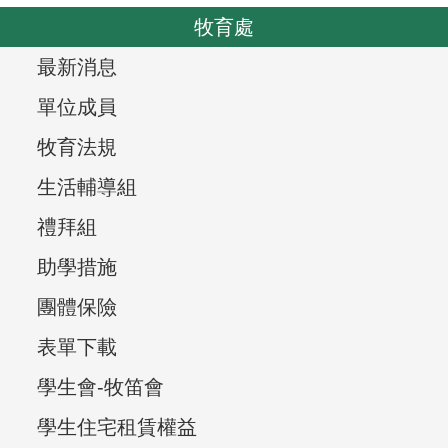
o
v
牧育處
u
i
s
T
最新消息
g
r
a
單位成員
t
e
牧育法規
i
e
生活輔導組
o
v
n
禮拜組
i
助學措施
e
團體保險
w
表單下載
,
學生會-牧笛會
學生住宅租賃權益