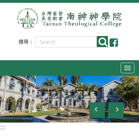
跳
到
主
要
搜尋：
內
容
T
o
g
g
P
N
l
r
e
e
e
x
n
:::
v
t
a
i