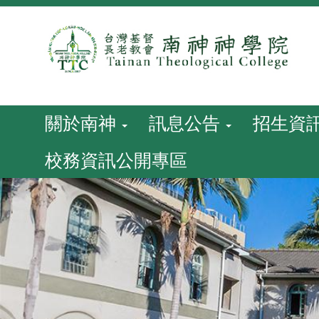
跳
到
主
要
內
容
關於南神
訊息公告
招生資
校務資訊公開專區