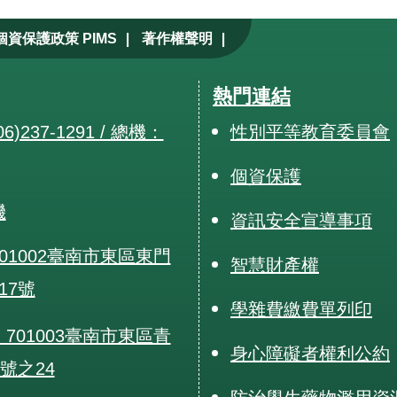
|
|
個資保護政策 PIMS
著作權聲明
熱門連結
6)237-1291 / 總機：
性別平等教育委員會
個資保護
機
資訊安全宣導事項
01002臺南市東區東門
智慧財產權
17號
學雜費繳費單列印
701003臺南市東區青
身心障礙者權利公約
0號之24