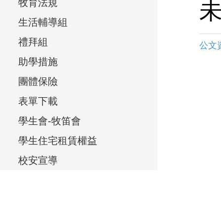
e
牧育法規
e
生活輔導組
v
禮拜組
公文
i
助學措施
e
團體保險
w
表單下載
,
學生會-牧笛會
學生住宅租賃權益
校安宣導