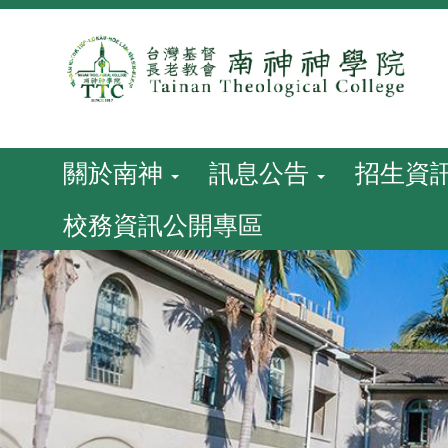
跳
到
主
要
內
容
關於南神
訊息公告
招生資
校務資訊公開專區