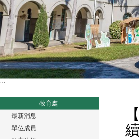
:::
牧育處
T
最新消息
r
單位成員