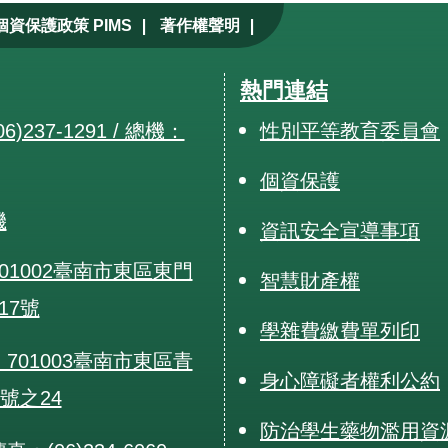
|
|
個資保護政策 PIMS
著作權聲明
熱門連結
6)237-1291 / 總機：
性別平等教育委員會
個資保護
機
資訊安全宣導事項
01002臺南市東區東門
智慧財產權
17號
學雜費繳費單列印
701003臺南市東區青
身心障礙者權利公約
0號之24
防治學生藥物濫用資