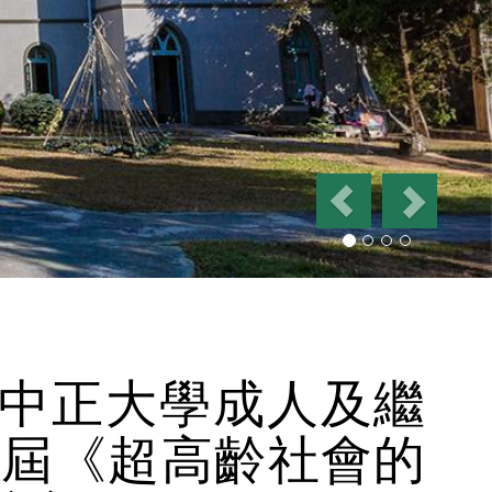
P
N
r
e
e
x
v
t
i
o
u
s
中正大學成人及繼
二屆《超高齡社會的