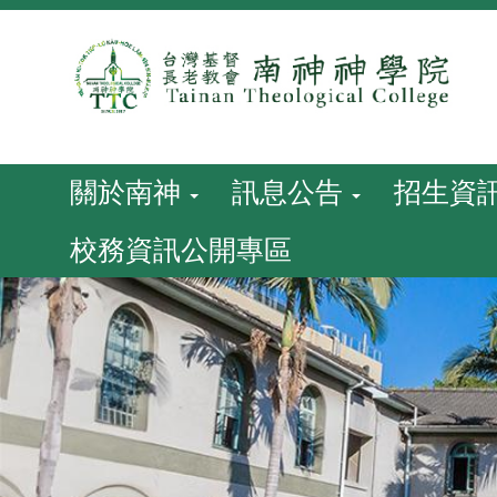
跳
到
主
要
內
容
關於南神
訊息公告
招生資
校務資訊公開專區