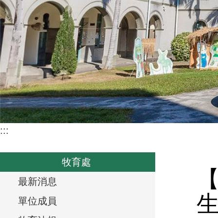
:::
牧育處
T
最新消息
r
單位成員