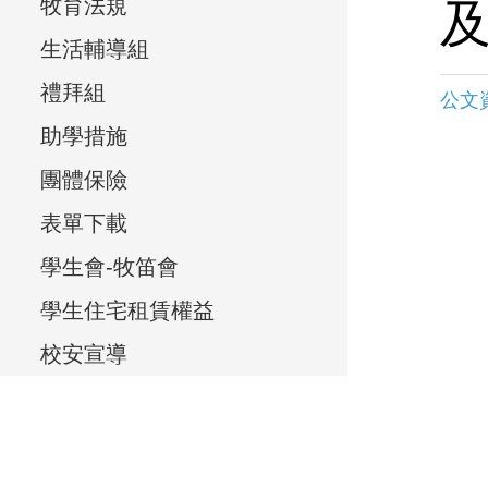
e
牧育法規
e
生活輔導組
v
禮拜組
公文
i
助學措施
e
團體保險
w
表單下載
,
學生會-牧笛會
學生住宅租賃權益
校安宣導