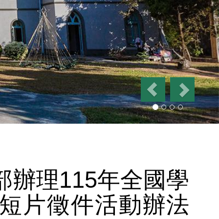
P
N
r
e
e
x
v
t
i
o
u
s
辦理115年全國學
短片徵件活動辦法