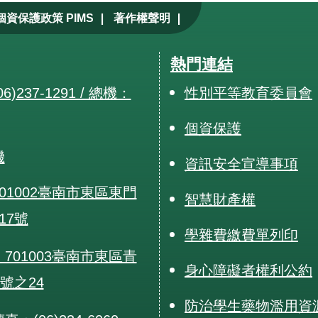
|
|
個資保護政策 PIMS
著作權聲明
熱門連結
6)237-1291 / 總機：
性別平等教育委員會
個資保護
機
資訊安全宣導事項
01002臺南市東區東門
智慧財產權
17號
學雜費繳費單列印
701003臺南市東區青
身心障礙者權利公約
0號之24
防治學生藥物濫用資