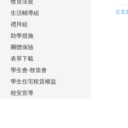
e
牧育法規
e
公文
生活輔導組
v
禮拜組
i
助學措施
e
團體保險
w
表單下載
,
學生會-牧笛會
學生住宅租賃權益
校安宣導