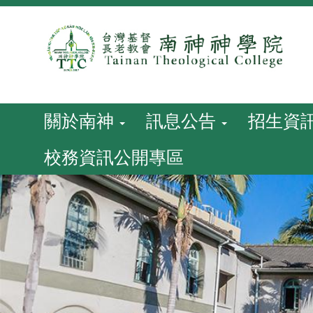
跳
到
主
要
內
容
關於南神
訊息公告
招生資
校務資訊公開專區