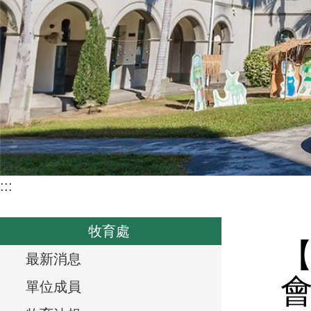
:::
牧育處
T
最新消息
會
r
單位成員