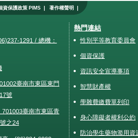
|
|
個資保護政策 PIMS
著作權聲明
熱門連結
6)237-1291 / 總機：
性別平等教育委員會
個資保護
機
資訊安全宣導事項
01002臺南市東區東門
智慧財產權
17號
學雜費繳費單列印
701003臺南市東區青
身心障礙者權利公約
0號之24
防治學生藥物濫用資