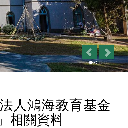
P
N
r
e
e
x
v
t
i
o
u
s
法人鴻海教育基金
鯨」相關資料