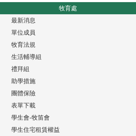
o
v
牧育處
u
i
s
T
最新消息
g
r
a
單位成員
t
e
牧育法規
i
e
生活輔導組
o
v
n
禮拜組
i
助學措施
e
團體保險
w
表單下載
,
學生會-牧笛會
學生住宅租賃權益