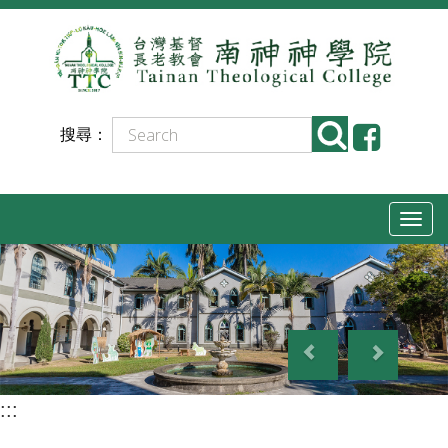
跳
到
主
要
搜尋：
內
容
T
o
g
g
P
N
l
r
e
e
e
x
n
:::
v
t
a
i