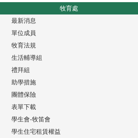
o
v
牧育處
u
i
s
T
最新消息
g
r
a
單位成員
t
e
牧育法規
i
e
生活輔導組
o
v
n
禮拜組
i
助學措施
e
團體保險
w
表單下載
,
學生會-牧笛會
學生住宅租賃權益