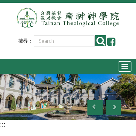
跳
到
主
要
搜尋：
內
容
T
o
g
g
P
N
l
r
e
e
e
x
n
:::
v
t
a
i