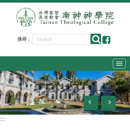
跳
到
主
要
搜尋：
內
容
T
o
g
g
P
N
l
r
e
e
e
x
n
:::
v
t
a
i