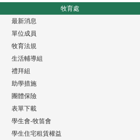
o
v
牧育處
u
i
s
T
最新消息
g
r
a
單位成員
t
e
牧育法規
i
e
生活輔導組
o
v
n
禮拜組
i
助學措施
e
團體保險
w
表單下載
,
學生會-牧笛會
學生住宅租賃權益