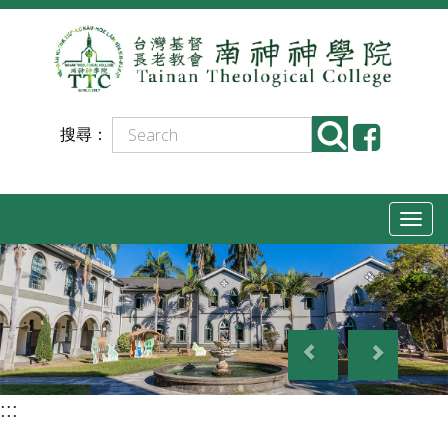
跳
到
主
要
搜尋：
內
容
T
o
g
g
P
N
l
r
e
e
e
x
n
:::
v
t
a
i