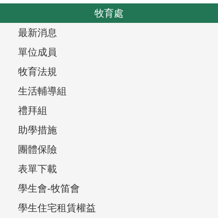
o
v
牧育處
u
i
s
T
最新消息
g
r
a
單位成員
t
e
牧育法規
i
e
生活輔導組
o
v
n
禮拜組
i
助學措施
e
團體保險
w
表單下載
,
學生會-牧笛會
學生住宅租賃權益