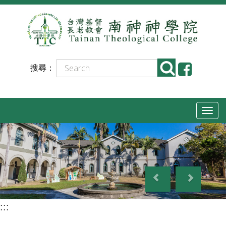
跳
到
主
要
搜尋：
內
容
T
o
g
g
P
N
l
r
e
e
e
x
n
:::
v
t
a
i