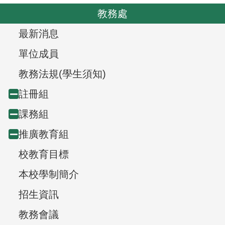
o
v
教務處
u
i
s
T
最新消息
g
r
a
單位成員
t
e
教務法規(學生須知)
i
e
註冊組
Collapse
o
v
n
課務組
Collapse
node
i
推廣教育組
Collapse
node
e
校教育目標
node
w
本校學制簡介
,
招生資訊
教務會議