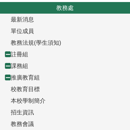
o
v
教務處
u
i
s
T
最新消息
g
r
a
單位成員
t
e
教務法規(學生須知)
i
e
註冊組
Collapse
o
v
n
課務組
Collapse
node
i
推廣教育組
Collapse
node
e
校教育目標
node
w
本校學制簡介
,
招生資訊
教務會議