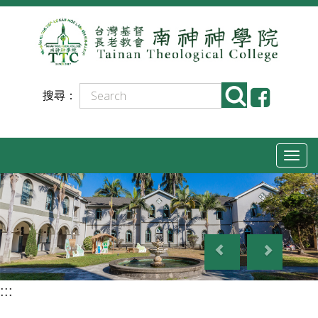
跳
到
主
要
搜尋：
內
容
T
o
g
g
P
N
l
r
e
e
e
x
n
:::
v
t
a
i