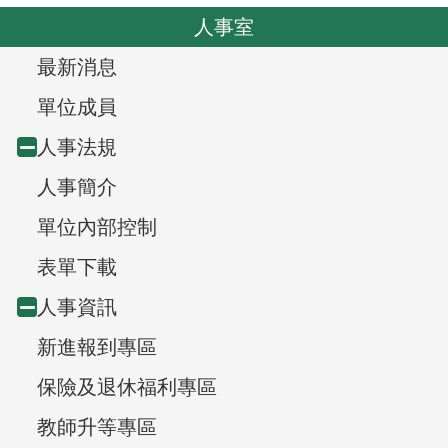
o
v
人事室
u
i
s
T
最新消息
g
r
a
單位成員
t
e
人事法規
Collapse
i
e
人事簡介
node
o
v
n
單位內部控制
i
表單下載
e
人事資訊
Collapse
w
新進報到專區
node
,
保險及退休福利專區
教師升等專區