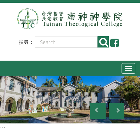
跳
到
主
要
搜尋：
內
容
T
o
g
g
P
N
l
r
e
e
e
x
n
:::
v
t
a
i