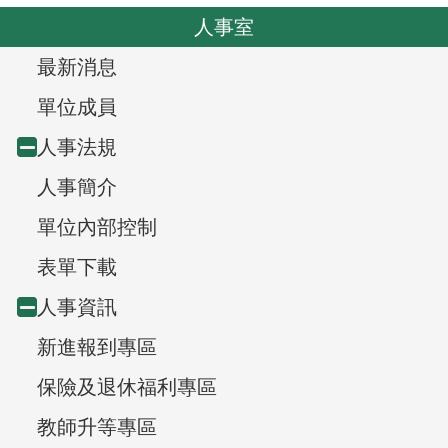
o
v
人事室
u
i
s
T
最新消息
g
r
a
單位成員
t
e
人事法規
Collapse
i
e
人事簡介
node
o
v
n
單位內部控制
i
表單下載
e
人事資訊
Collapse
w
新進報到專區
node
,
保險及退休福利專區
教師升等專區