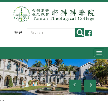
跳
到
主
要
搜尋：
內
容
T
o
g
g
P
N
l
r
e
e
e
x
n
:::
v
t
a
i