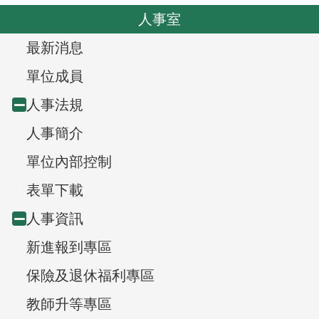
o
v
人事室
u
i
s
T
最新消息
g
r
a
單位成員
t
e
人事法規
Collapse
i
e
人事簡介
node
o
v
n
單位內部控制
i
表單下載
e
人事資訊
Collapse
w
新進報到專區
node
,
保險及退休福利專區
教師升等專區