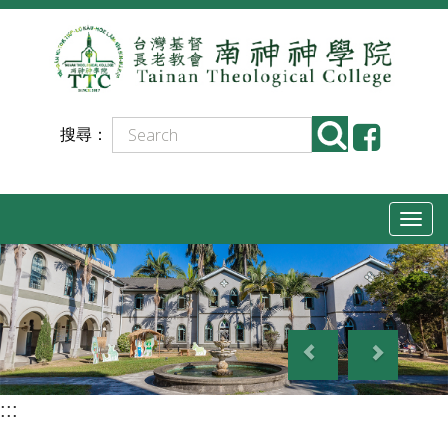
跳
到
主
要
搜尋：
內
容
T
o
g
g
P
N
l
r
e
e
e
x
n
:::
v
t
a
i