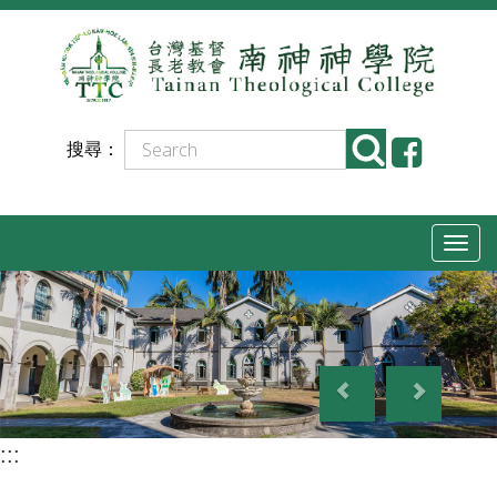
跳
到
主
要
搜尋：
內
容
T
o
g
g
P
N
l
r
e
e
e
x
n
:::
v
t
a
i