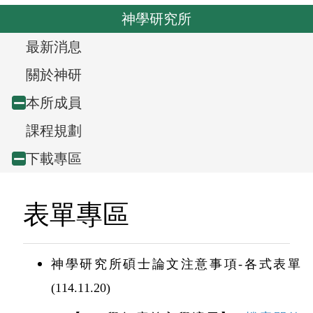
o
v
神學研究所
u
i
s
T
最新消息
g
r
a
關於神研
t
e
本所成員
Collapse
i
e
課程規劃
node
o
v
n
下載專區
Collapse
i
node
表單專區
e
w
神學研究所碩士論文注意事項-各式表單
,
(114.11.20)