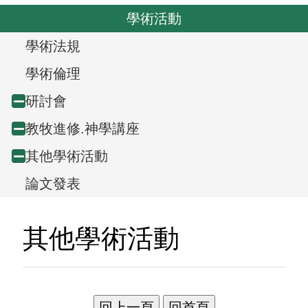
o
v
學術活動
u
i
s
T
學術法規
g
r
a
學術倫理
t
e
研討會
Collapse
i
e
教牧進修.神學講座
Collapse
node
o
v
n
其他學術活動
Collapse
node
i
論文發表
node
e
其他學術活動
w
,