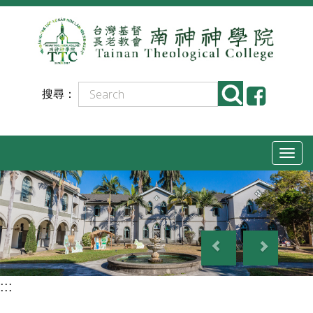
跳
到
主
要
搜尋：
內
容
T
o
g
g
P
N
l
r
e
e
e
x
n
:::
v
t
a
i