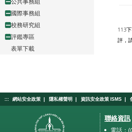
e
公共事務組
Collapse
node
e
國際事務組
Collapse
node
v
校務研究組
Collapse
node
113
i
評鑑專區
Collapse
node
評，
e
表單下載
node
w
,
|
|
|
:::
網站安全政策
隱私權聲明
資訊安全政策 ISMS
聯絡資訊
電話：(0