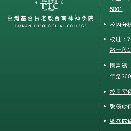
5001
校內分
校址：7
路一段1
圖書館：
年路36
校長室傳真
教務處傳真
總務處傳真