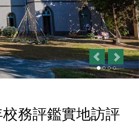
P
N
r
e
e
x
v
t
i
o
u
s
年校務評鑑實地訪評