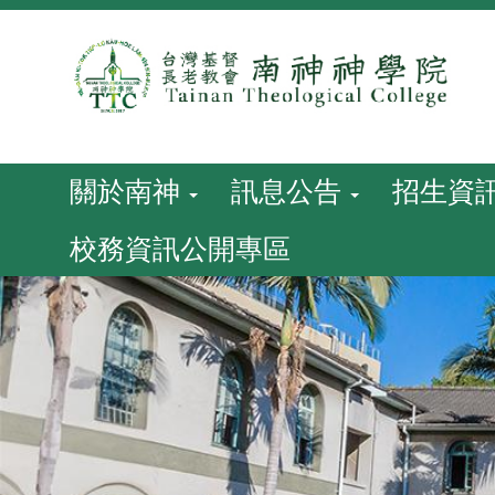
跳
到
主
要
內
容
關於南神
訊息公告
招生資
校務資訊公開專區