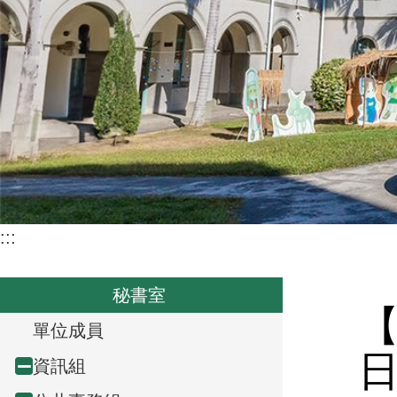
:::
秘書室
T
單位成員
r
資訊組
Collapse