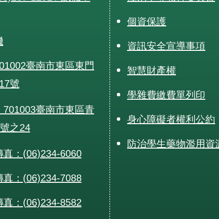
個資保護
機
資訊安全宣導事項
01002臺南市東區東門
智慧財產權
17號
學雜費繳費單列印
701003臺南市東區青
身心障礙者權利公約
0號之24
防治學生藥物濫用資
：(06)234-6060
：(06)234-7088
：(06)234-8582