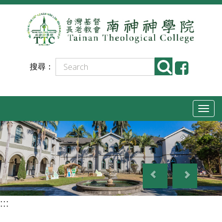
跳
到
主
要
搜尋：
內
容
T
o
g
g
P
N
l
r
e
e
e
x
n
:::
v
t
a
i