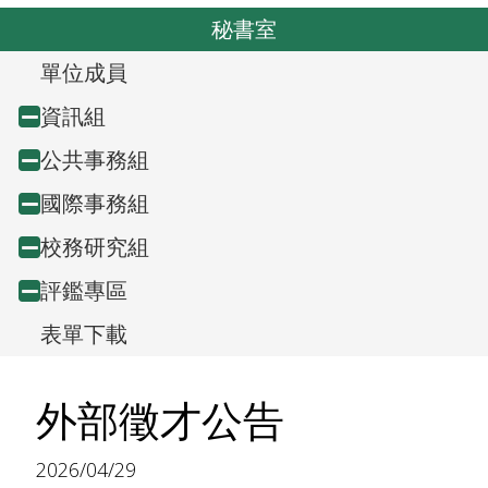
o
v
秘書室
u
i
s
T
單位成員
g
r
a
資訊組
Collapse
t
e
公共事務組
Collapse
node
i
e
國際事務組
Collapse
node
o
v
n
校務研究組
Collapse
node
i
評鑑專區
Collapse
node
e
表單下載
node
w
外部徵才公告
,
2026/04/29