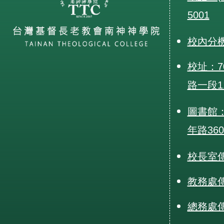
5001
校內分
校址：7
路一段1
圖書館：
年路36
校長室傳真
教務處傳真
總務處傳真