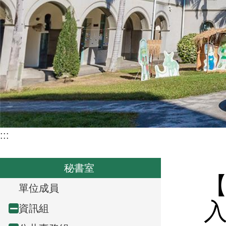
:::
秘書室
T
單位成員
r
資訊組
Collapse