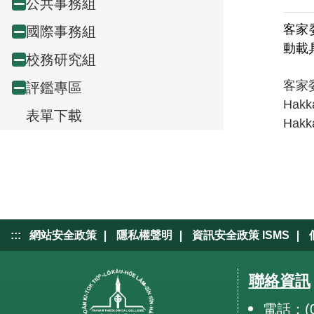
e
公共事務組
Collapse
node
客家
e
國際事務組
Collapse
node
動載
v
校務研究組
Collapse
node
i
客家
評鑑專區
Collapse
node
Ha
e
表單下載
node
Hak
w
,
|
|
|
:::
網站安全政策
隱私權聲明
資訊安全政策 ISMS
聯絡資訊
電話：(0