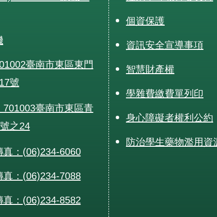
個資保護
機
資訊安全宣導事項
01002臺南市東區東門
智慧財產權
17號
學雜費繳費單列印
701003臺南市東區青
身心障礙者權利公約
0號之24
防治學生藥物濫用資
：(06)234-6060
：(06)234-7088
：(06)234-8582