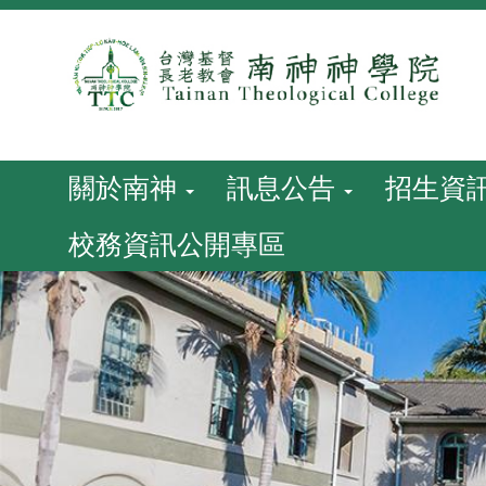
跳
到
主
要
內
容
關於南神
訊息公告
招生資
校務資訊公開專區