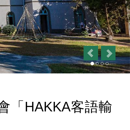
P
N
r
e
e
x
v
t
i
o
u
s
「HAKKA客語輸