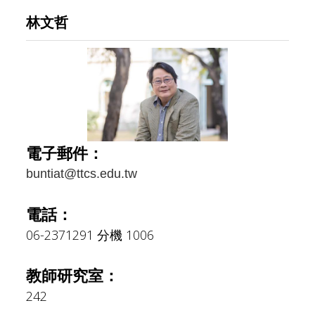
o
v
林文哲
u
i
s
g
a
t
i
o
電子郵件：
n
buntiat@ttcs.edu.tw
電話：
06-2371291 分機 1006
教師研究室：
242