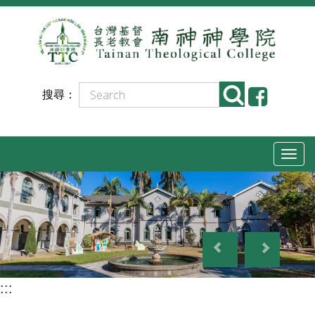
跳
到
主
要
搜尋：
內
容
T
o
g
g
P
N
l
r
e
e
e
x
n
:::
v
t
a
i