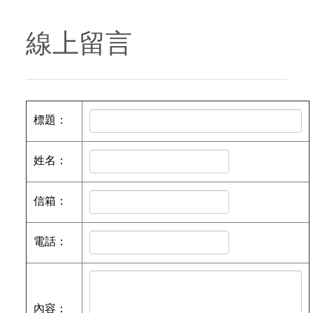
o
v
u
i
線上留言
s
g
a
t
i
標題
：
o
n
姓名
：
信箱
：
電話
：
內容
：