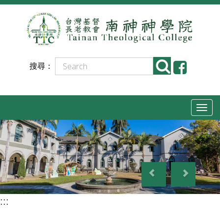
跳
到
主
要
搜尋：
內
容
T
o
g
g
P
N
l
r
e
e
e
x
n
:::
v
t
a
i