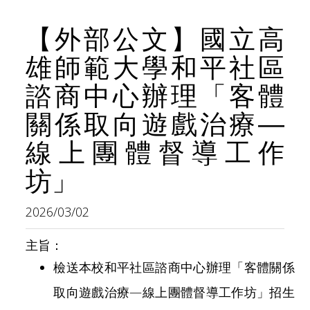
o
v
u
i
【外部公文】國立高
s
g
雄師範大學和平社區
a
諮商中心辦理「客體
t
i
關係取向遊戲治療—
o
線上團體督導工作
n
坊」
2026/03/02
主旨：
檢送本校和平社區諮商中心辦理「客體關係
取向遊戲治療—線上團體督導工作坊」招生