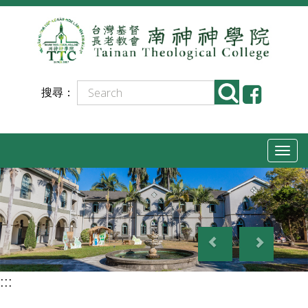
跳
到
主
要
搜尋：
內
容
T
o
g
g
P
N
l
r
e
e
e
x
n
:::
v
t
a
i