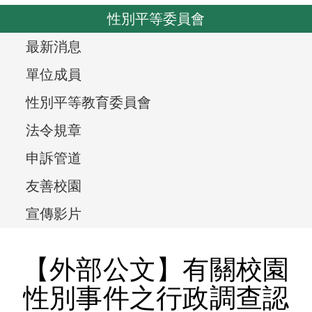
o
v
性別平等委員會
u
i
s
T
最新消息
g
r
a
單位成員
t
e
性別平等教育委員會
i
e
法令規章
o
v
n
申訴管道
i
友善校園
e
宣傳影片
w
【外部公文】有關校園
,
性別事件之行政調查認