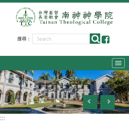
跳
到
主
要
搜尋：
內
容
T
o
g
g
P
N
l
r
e
e
e
x
n
:::
v
t
a
i