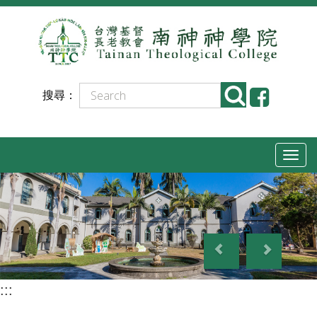
跳
到
主
要
搜尋：
內
容
T
o
g
g
P
N
l
r
e
e
e
x
n
:::
v
t
a
i