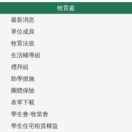
o
v
牧育處
u
i
s
T
最新消息
g
r
a
單位成員
t
e
牧育法規
i
e
生活輔導組
o
v
n
禮拜組
i
助學措施
e
團體保險
w
表單下載
,
學生會-牧笛會
學生住宅租賃權益