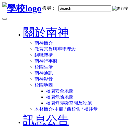
跳
搜尋：
到
主
Toggle
要
navigation
關於南神
內
容
南神簡介
教育宗旨與辦學理念
組職架構
南神行事曆
校園生活
南神通訊
南神影音
校園地圖
校園安全地圖
校園危險地圖
校園無障礙空間及設施
木材簡介-本館 / 西校舍 / 禮拜堂
訊息公告