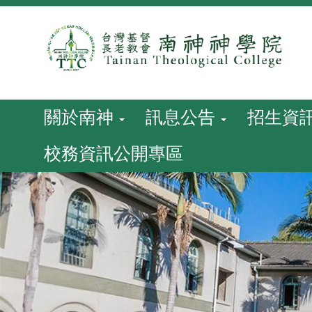
跳
到
主
要
內
容
關於南神
訊息公告
招生資
校務資訊公開專區