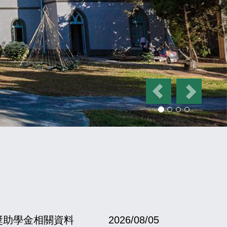
P
N
r
e
e
x
v
t
i
o
u
s
獎助學金相關資料
2026/08/05