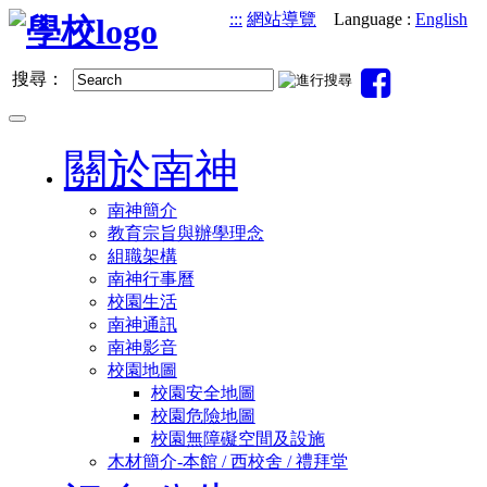
跳
:::
網站導覽
Language :
English
到
主
搜尋：
要
內
Toggle
容
navigation
關於南神
南神簡介
教育宗旨與辦學理念
組職架構
南神行事曆
校園生活
南神通訊
南神影音
校園地圖
校園安全地圖
校園危險地圖
校園無障礙空間及設施
木材簡介-本館 / 西校舍 / 禮拜堂