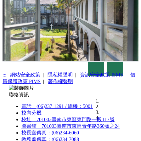
Previous
Next
:::
網站安全政策
|
隱私權聲明
|
資訊安全政策 ISMS
|
個
資保護政策 PIMS
|
著作權聲明
|
聯絡資訊
電話：(06)237-1291 / 總機：5001
校內分機
校址：701002臺南市東區東門路一段117號
圖書館：701003臺南市東區青年路360號之24
校長室傳真：(06)234-6060
教務處傳真：(06)234-7088