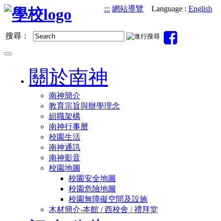
跳
:::
網站導覽
Language :
English
到
主
搜尋：
要
內
Toggle
容
navigation
關於南神
南神簡介
教育宗旨與辦學理念
組職架構
南神行事曆
校園生活
南神通訊
南神影音
校園地圖
校園安全地圖
校園危險地圖
校園無障礙空間及設施
木材簡介-本館 / 西校舍 / 禮拜堂