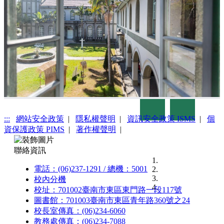
Previous
Next
:::
網站安全政策
|
隱私權聲明
|
資訊安全政策 ISMS
|
個
資保護政策 PIMS
|
著作權聲明
|
聯絡資訊
電話：(06)237-1291 / 總機：5001
校內分機
校址：701002臺南市東區東門路一段117號
圖書館：701003臺南市東區青年路360號之24
校長室傳真：(06)234-6060
教務處傳真：(06)234-7088